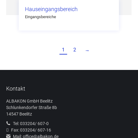
Hauseingangsbereich
Eingangsbereiche
1
2
→
Kontakt
ALBAKON GmbH Beelitz
Schlunkendorfer Straße 8b
14547 Beelitz
Tel: 033204/ 607-0
Fax: 033204/ 607-16
Mail: office@albakon.de