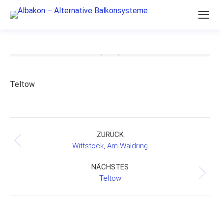
Teltow
Project
ZURÜCK
navigation
Previous
Wittstock, Am Waldring
project:
NÄCHSTES
Next
Teltow
project: