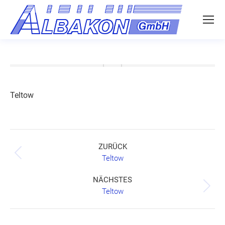
Teltow
Project
ZURÜCK
navigation
Previous
Teltow
project:
NÄCHSTES
Next
Teltow
project: