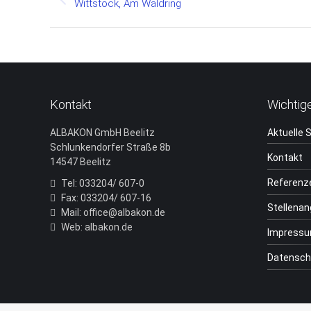
navigation
Previous
Wittstock, Am Waldring
project:
Kontakt
Wichtig
ALBAKON GmbH Beelitz
Aktuelle 
Schlunkendorfer Straße 8b
Kontakt
14547 Beelitz
Referenz
Tel: 033204/ 607-0
Fax: 033204/ 607-16
Stellena
Mail: office@albakon.de
Web: albakon.de
Impress
Datensch