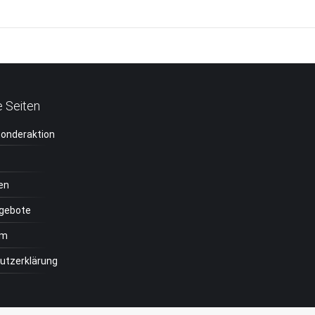
Next
project:
e Seiten
Sonderaktion
en
ngebote
um
utzerklärung