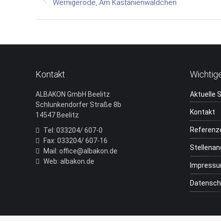
navigation
Previous
Wernigerode, Am Kastanienwäldchen
project:
Kontakt
Wichtig
ALBAKON GmbH Beelitz
Aktuelle 
Schlunkendorfer Straße 8b
Kontakt
14547 Beelitz
Referenz
Tel: 033204/ 607-0
Fax: 033204/ 607-16
Stellena
Mail: office@albakon.de
Web: albakon.de
Impress
Datensch