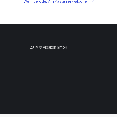
Wernigerode, Am Kastanienwäldchen
2019 © Albakon GmbH