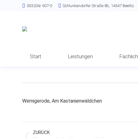
033204/ 607-0
Schlunkendorfer Straße 8b, 14547 Beelitz
Start
Leistungen
Fachlic
Wernigerode, Am Kastanienwäldchen
Project
ZURÜCK