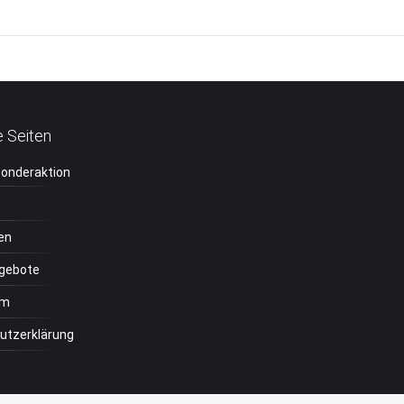
Next
project:
e Seiten
Sonderaktion
en
ngebote
um
utzerklärung