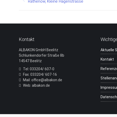
navigation
Previous
Rathenow, Kleine Hagenstrasse
project:
Kontakt
Wichtig
ALBAKON GmbH Beelitz
Aktuelle 
Schlunkendorfer Straße 8b
Kontakt
14547 Beelitz
Referenz
Tel: 033204/ 607-0
Fax: 033204/ 607-16
Stellena
Mail: office@albakon.de
Web: albakon.de
Impress
Datensch