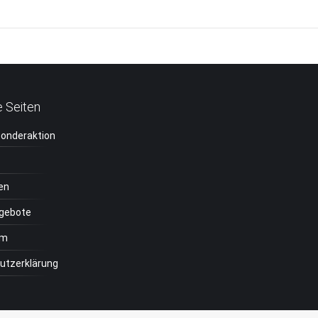
Next
project:
e Seiten
Sonderaktion
en
ngebote
um
utzerklärung