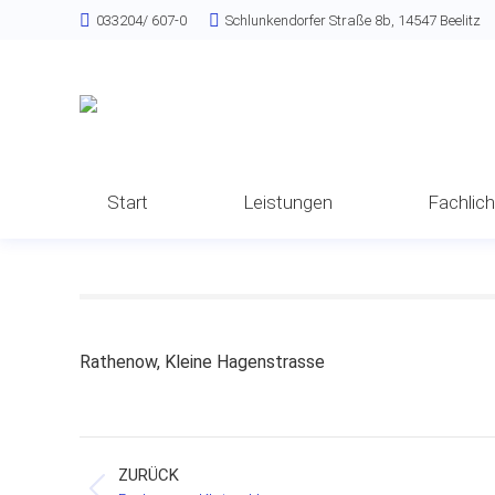
033204/ 607-0
Schlunkendorfer Straße 8b, 14547 Beelitz
Start
Leistungen
Fachlic
Rathenow, Kleine Hagenstrasse
Project
ZURÜCK