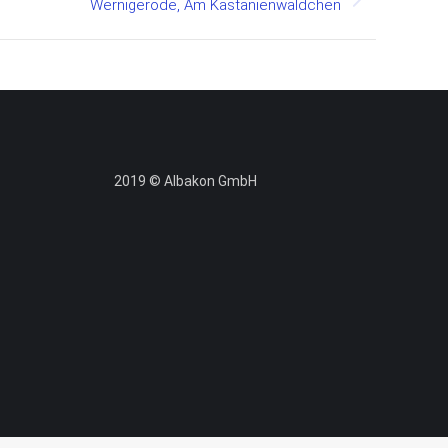
Wernigerode, Am Kastanienwäldchen
2019 © Albakon GmbH