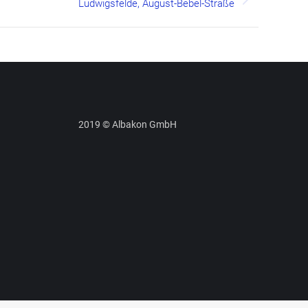
Ludwigsfelde, August-Bebel-Straße
2019 © Albakon GmbH