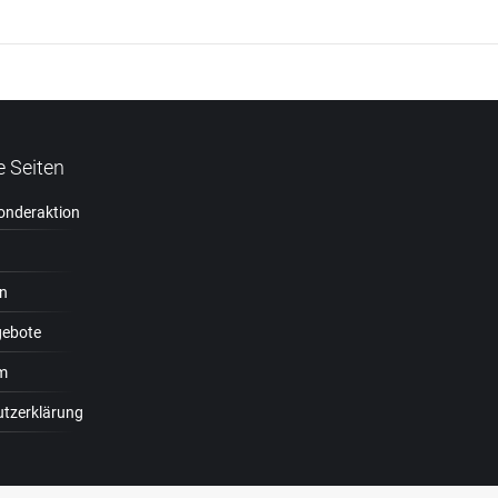
Next
project:
e Seiten
Sonderaktion
n
gebote
m
tzerklärung