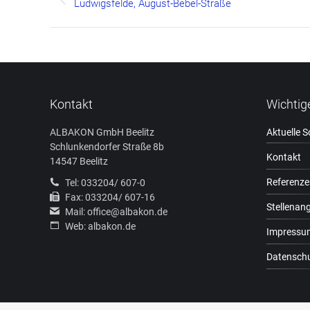
navigation
Previous
Ludwigsfelde, August-Bebel-Straße
project:
Kontakt
Wichtig
ALBAKON GmbH Beelitz
Aktuelle 
Schlunkendorfer Straße 8b
Kontakt
14547 Beelitz
Referenze
Tel: 033204/ 607-0
Fax: 033204/ 607-16
Stellenan
Mail: office@albakon.de
Web: albakon.de
Impressu
Datenschu